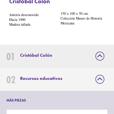
Cristóbal Colón
150 x 100 x 50 cm.
Autoría desconocida
Colección Museo de Historia
Hacia 1900
Mexicana
Madera tallada
01
Cristóbal Colón
02
Recursos educativos
MÁS PIEZAS
Cristóbal
Descarga dibujos para colorear y una sopa de letras.