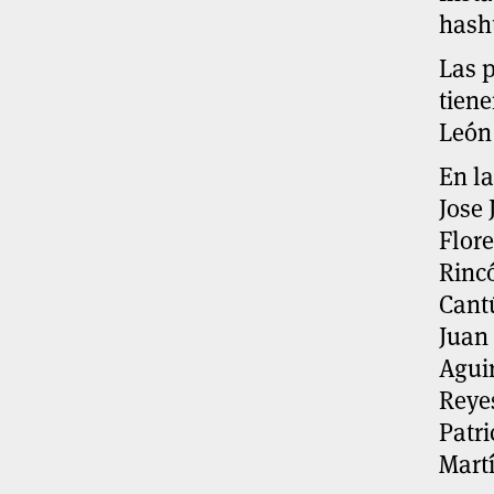
hash
Las 
tiene
León 
En la
Jose 
Flor
Rinc
Cant
Juan
Aguir
Reyes
Patri
Martí