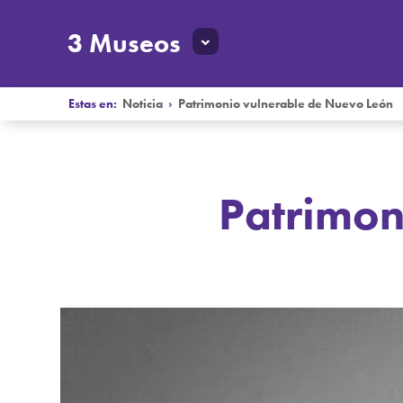
3 Museos
Estas en:
Noticia
›
Patrimonio vulnerable de Nuevo León
Patrimon