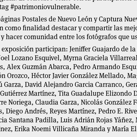
tag #patrimoniovulnerable.
páginas Postales de Nuevo León y Captura Nue
n como finalidad destacar y compartir las mej
y hacer comunidad entre los fotógrafos que us
 exposición participan: Jeniffer Guajardo de l
Joel Lozano Esquivel, Myrna Graciela Villarrea
es, Alex Guzmán Abarca, Pedro Armando Esqui
ón Orozco, Héctor Javier González Mellado, M
ú Garza, David Alejandro Garcia Carranco, Ge
 Gutiérrez Martínez, Tita Guadalupe Elizondo 
re Noriega, Claudia Garza, Nicolás González 
, Diego Andrés, Reyes Martínez, Pedro E. Rive
cia Santana Padilla, Luis Adrián Rojas Yáñez,
nez, Erika Noemi Villicaña Miranda y María E