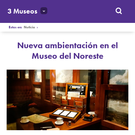
3 Museos
Estas en:
Noticia
›
Nueva ambientación en el
Museo del Noreste