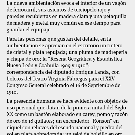
La nueva ambientación evoca el interior de un vagón
de ferrocarril, sus asientos de terciopelo rojo y
paredes recubiertas en madera clara y una petaquilla
de madera y metal muy común en ese tiempo para
guardar el equipaje.
Para las personas que gustan del detalle, en la
ambientación se aprecian en el escritorio un tintero
de cristal y plata repujada; una pluma de madreperla
y chapa de oro; la “Reseña Geográfica y Estadística
Nuevo León y Coahuila 1909 y 1910”;
correspondencia del diputado Enrique Landa, con
boletos del Teatro Virginia Fábregas para el XXV
Congreso General celebrado el 16 de Septiembre de
1910.
La presencia humana se hace evidente con objetos de
uso personal que datan de la primera mitad del Siglo
XX como un bastón elaborado en carey, pomo y tacón
de oro de 18 quilates; un encendedor “Ronson” en
níquel con relieves del escudo nacional y piedra del
sol en plata sobredorada; un reloj de bolsillo en oro