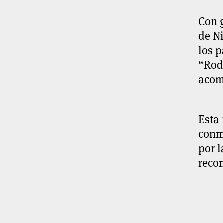
Con 
de Ni
los p
“Rodo
acom
Esta 
conmo
por l
recon