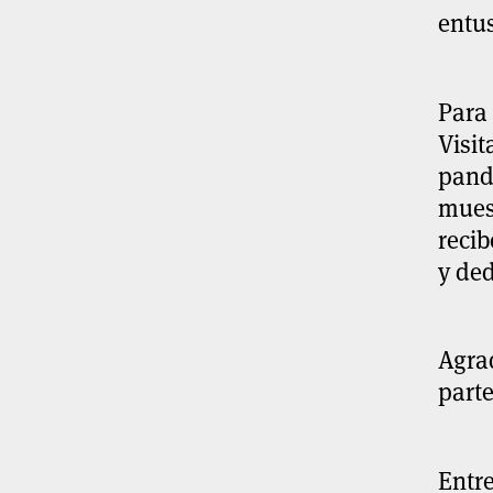
entu
Para 
Visit
pand
mues
recib
y ded
Agra
parte
Entre