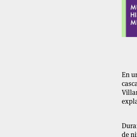
En un
casca
Villa
expl
Duran
de ni