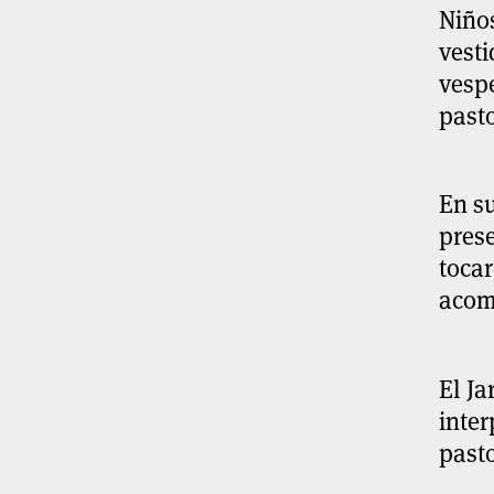
Niño
vesti
vespe
pasto
En su
pres
tocar
acom
El Ja
inter
pasto