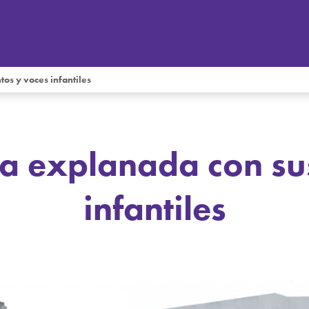
tos y voces infantiles
la explanada con su
infantiles