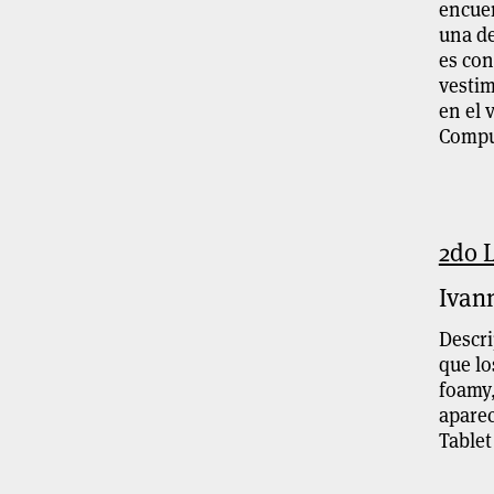
encuen
una de
es con
vestim
en el 
Compu
2do 
Ivan
Descri
que lo
foamy,
aparec
Tablet