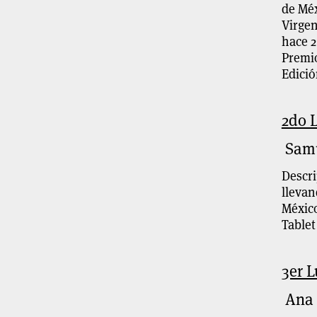
de Méx
Virgen
hace 2
Premio
Edició
2do 
Samu
Descri
llevan
México
Tablet
3er L
Ana 