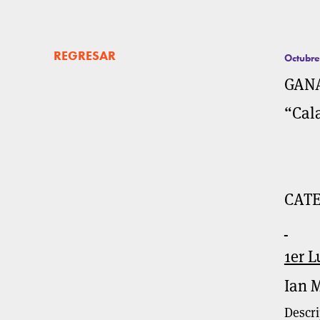
REGRESAR
Octubre
GANA
“Cala
CATE
1er L
Ian 
Descri