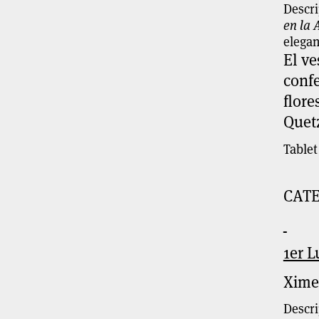
Descri
en la 
elegan
El ve
conf
flore
Quet
Table
CATE
1er L
Xime
Descri