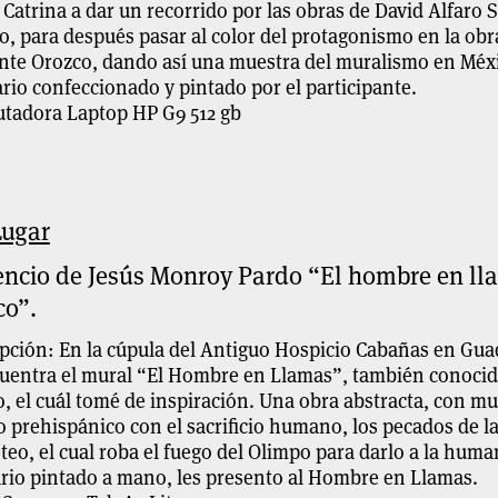
a Catrina a dar un recorrido por las obras de David Alfaro
o, para después pasar al color del protagonismo en la ob
te Orozco, dando así una muestra del muralismo en Méxic
rio confeccionado y pintado por el participante.
tadora Laptop HP G9 512 gb
Lugar
encio de Jesús Monroy Pardo
“
El hombre en ll
co”.
pción: En la cúpula del Antiguo Hospicio Cabañas en Guada
cuentra el mural “El Hombre en Llamas”, también conoci
, el cuál tomé de inspiración. Una obra abstracta, con m
prehispánico con el sacrificio humano, los pecados de la
eo, el cual roba el fuego del Olimpo para darlo a la huma
rio pintado a mano, les presento al Hombre en Llamas.