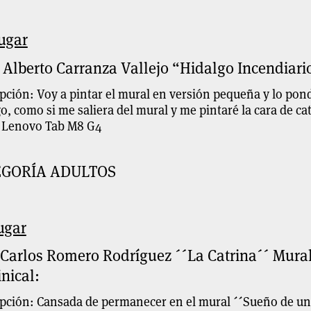
ugar
 Alberto Carranza Vallejo “Hidalgo Incendiari
pción: Voy a pintar el mural en versión pequeña y lo pon
o, como si me saliera del mural y me pintaré la cara de cat
t Lenovo Tab M8 G4
EGORÍA ADULTOS
ugar
 Carlos Romero Rodríguez ´´La Catrina´´ Mura
nical:
pción: Cansada de permanecer en el mural ´´Sueño de una