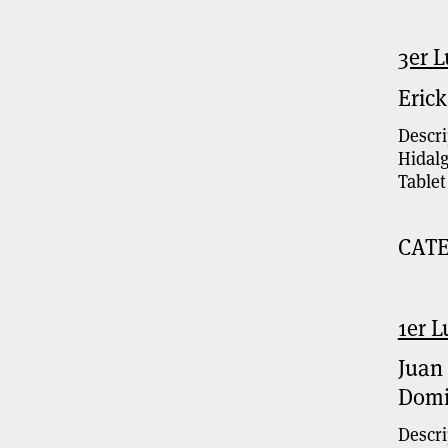
3er L
Erick
Descri
Hidalg
Table
CAT
1er L
Juan
Domi
Descri