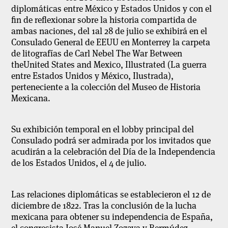
diplomáticas entre México y Estados Unidos y con el
fin de reflexionar sobre la historia compartida de
ambas naciones, del 1
al 28 de julio se exhibirá en
el
Consulado General de EEUU en Monterrey la carpeta
de litografías de Carl Nebel
The
War
Between
the
United
States
and
Mexico
,
Illustrated
(
La guerra
entre Estados Unidos y México, Ilustrada
),
perteneciente a la colección del Museo de Historia
Mexicana.
Su exhibición temporal en el
lobby
principal del
Consulado podrá ser admirada por los invitados que
acudirán a la celebración del Día de la Independencia
de los Estados Unidos, el 4 de julio.
Las relaciones diplomáticas se establecieron el 12 de
diciembre de 1822. Tras la conclusión de la lucha
mexicana para obtener su independencia de España,
el congresista José Manuel Zozaya y Bermúdez