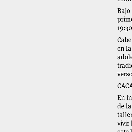
Bajo 
prime
19:30
Cabe 
en la
adole
tradi
verso
CACA
En in
de la
talle
vivir
este 