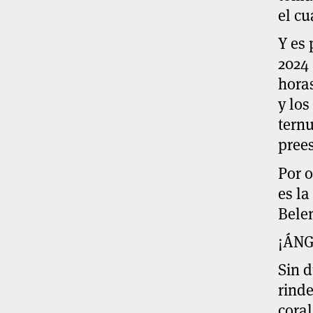
el cu
Y es 
2024
horas
y los
ternu
prees
Por o
es la
Belen
¡ÁNG
Sin d
rinde
coral