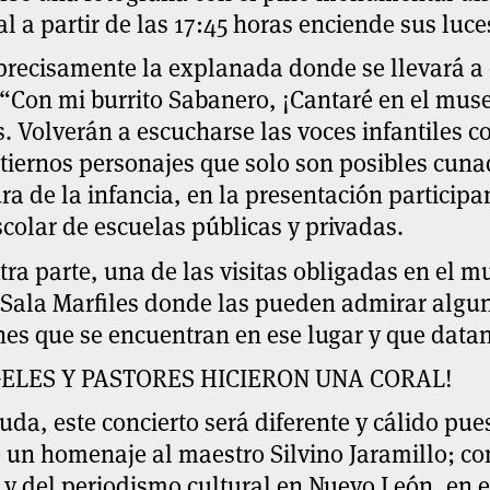
al a partir de las 17:45 horas enciende sus luc
precisamente la explanada donde se llevará a
 “Con mi burrito Sabanero, ¡Cantaré en el mus
. Volverán a escucharse las voces infantiles co
 tiernos personajes que solo son posibles cuna
ra de la infancia, en la presentación particip
colar de escuelas públicas y privadas.
tra parte, una de las visitas obligadas en el
 Sala Marfiles donde las pueden admirar algu
es que se encuentran en ese lugar y que datan 
ELES Y PASTORES HICIERON UNA CORAL!
uda, este concierto será diferente y cálido pue
 un homenaje al maestro Silvino Jaramillo; c
 y del periodismo cultural en Nuevo León, en e