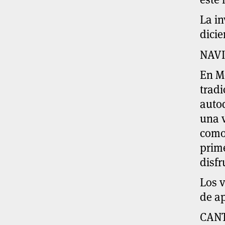
La in
dicie
NAVI
En Mé
trad
autod
una v
como 
prim
disfr
Los v
de a
CAN