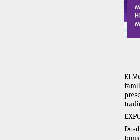
El Mu
famil
prese
trad
EXPO
Desd
toma