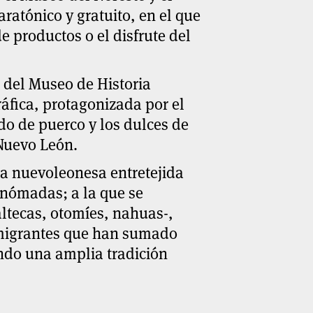
aratónico y gratuito
, en el que
de productos o el disfrute del
o del Museo de Historia
ráfica, protagonizada por el
sado de puerco y los dulces de
Nuevo León
.
na nuevoleonesa entretejida
s nómadas; a la que se
altecas, otomíes, nahuas-,
s migrantes que han sumado
ando una amplia tradición