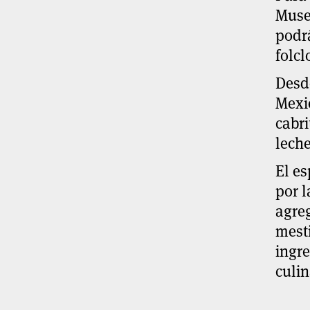
Museo
podrá
folcl
Desde
Mexic
cabri
lech
El es
por l
agreg
mesti
ingre
culin