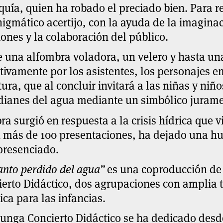
quía, quien ha robado el preciado bien. Para r
igmático acertijo, con la ayuda de la imaginaci
ones y la colaboración del público.
 una alfombra voladora, un velero y hasta un
ctivamente por los asistentes, los personajes
ura, que al concluir invitará a las niñas y n
dianes del agua mediante un simbólico jurame
ra surgió en respuesta a la crisis hídrica que 
n más de 100 presentaciones, ha dejado una hu
presenciado.
anto perdido del agua”
es una coproducción d
erto Didáctico
, dos agrupaciones con amplia t
tica para las infancias.
unga Concierto Didáctico
se ha dedicado desde