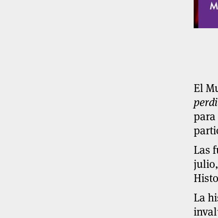
El Mu
perdi
para 
part
Las f
julio
Histo
La hi
inval