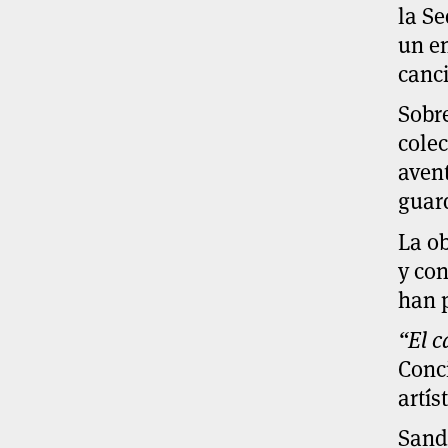
la Se
un en
canci
Sobre
cole
avent
guar
La ob
y co
han 
“El c
Conci
artís
Sand