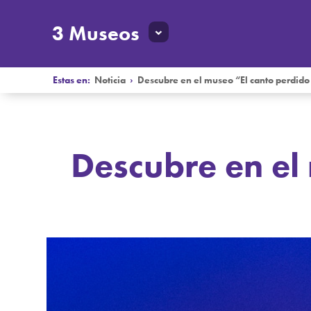
3 Museos
Estas en:
Noticia
›
Descubre en el museo “El canto perdido
Descubre en el