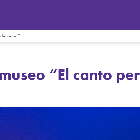
 del agua”
 museo “El canto pe