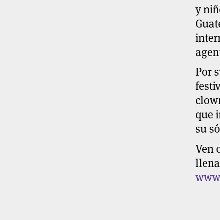
y niñ
Guat
inter
agent
Por s
festi
clow
que i
su só
Ven c
llena
www.