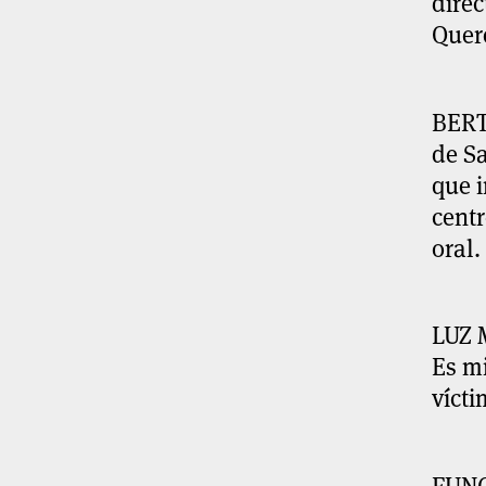
direc
Quer
BERT
de S
que i
centr
oral.
LUZ 
Es mi
vícti