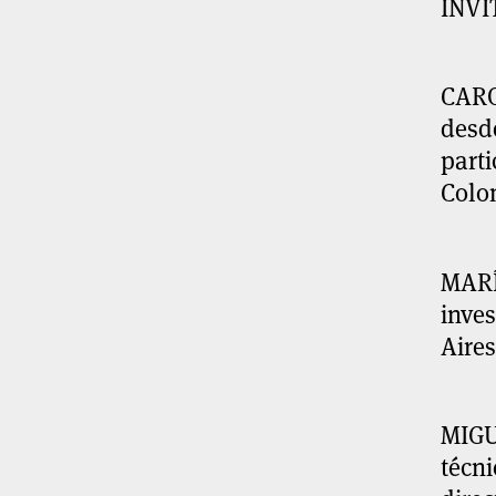
INVI
CAR
desde
parti
Colo
MAR
inves
Aire
MIGU
técni