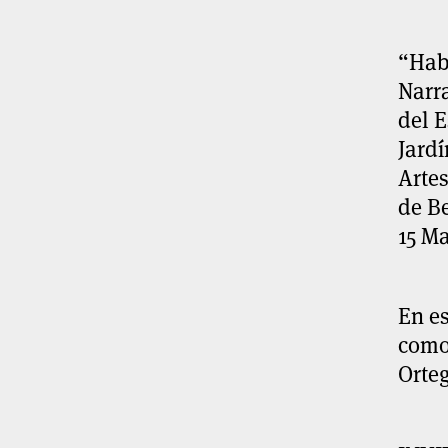
“Hab
Narr
del E
Jardí
Artes
de B
15 Ma
En es
como 
Orteg