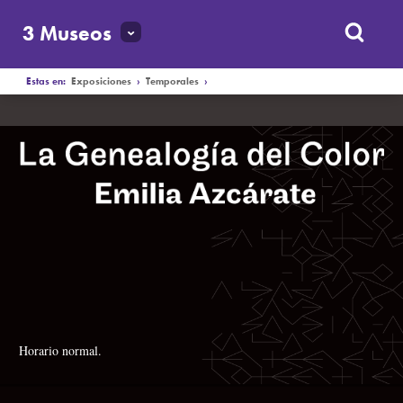
EXPOSICIÓN TEMPORAL
3 Museos
Estas en:
Exposiciones
›
Temporales
›
Horario normal
.