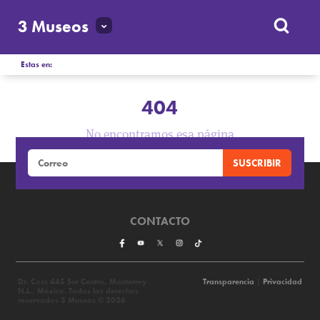
3 Museos
Estas en:
404
No encontramos esa página
CONTACTO
Dr. Coss 445 Sur Centro, Monterrey
Transparencia
|
Privacidad
N.L., México. Todos los derechos
reservados 3 Museos © 2026