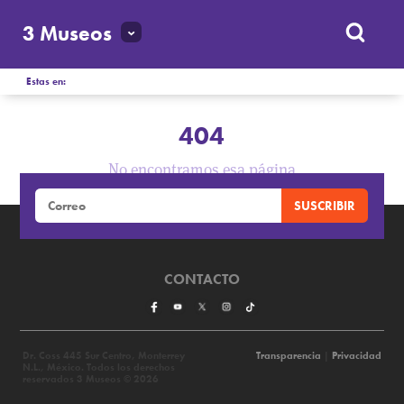
3 Museos
Estas en:
404
No encontramos esa página
CONTACTO
Dr. Coss 445 Sur Centro, Monterrey
Transparencia
|
Privacidad
N.L., México. Todos los derechos
reservados 3 Museos © 2026