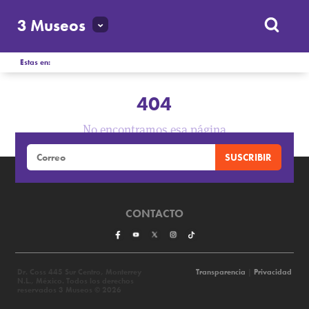
3 Museos
Estas en:
404
No encontramos esa página
CONTACTO
Dr. Coss 445 Sur Centro, Monterrey
Transparencia
|
Privacidad
N.L., México. Todos los derechos
reservados 3 Museos © 2026