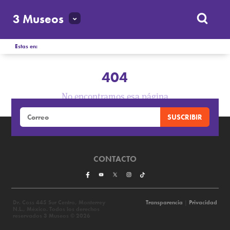
3 Museos
Estas en:
404
No encontramos esa página
CONTACTO
Dr. Coss 445 Sur Centro, Monterrey
Transparencia
|
Privacidad
N.L., México. Todos los derechos
reservados 3 Museos © 2026