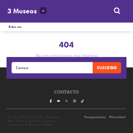
3 Museos
Estas en:
404
No encontramos esa página
CONTACTO
Dr. Coss 445 Sur Centro, Monterrey
Transparencia
|
Privacidad
N.L., México. Todos los derechos
reservados 3 Museos © 2026