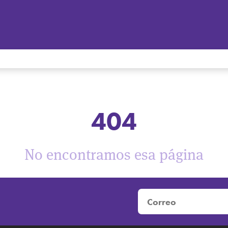
404
No encontramos esa página