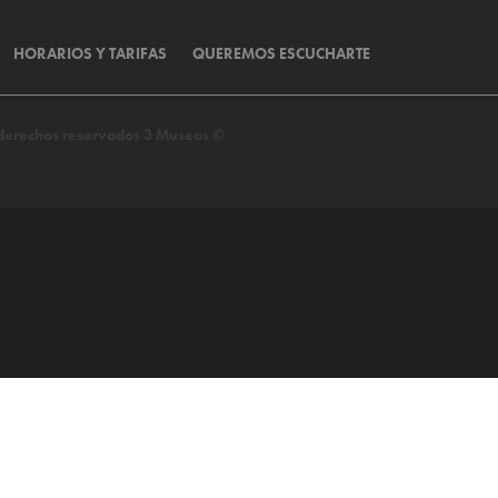
HORARIOS Y TARIFAS
QUEREMOS ESCUCHARTE
s derechos reservados 3 Museos ©