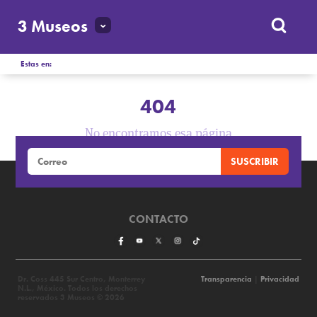
3 Museos
Estas en:
404
No encontramos esa página
CONTACTO
Dr. Coss 445 Sur Centro, Monterrey
Transparencia
|
Privacidad
N.L., México. Todos los derechos
reservados 3 Museos © 2026