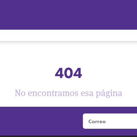
404
No encontramos esa página