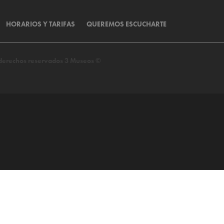
HORARIOS Y TARIFAS
QUEREMOS ESCUCHARTE
s derechos reservados 3 Museos ©