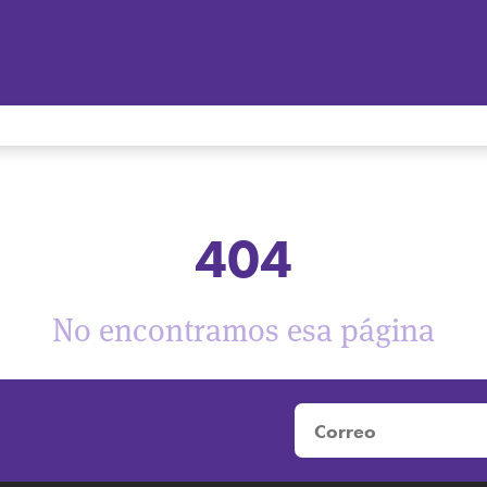
404
No encontramos esa página