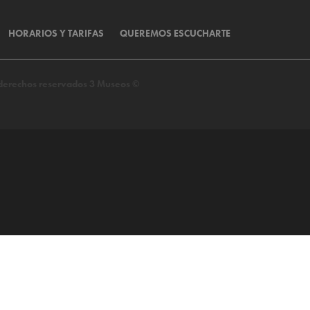
HORARIOS Y TARIFAS
QUEREMOS ESCUCHARTE
s derechos reservados 3 Museos ©