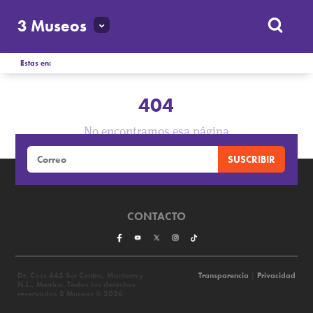
3 Museos
Estas en:
404
No encontramos esa página
CONTACTO
Dr. Coss 445 Sur Centro, Monterrey
Transparencia
|
Privacidad
N.L., México. Todos los derechos
reservados 3 Museos © 2026