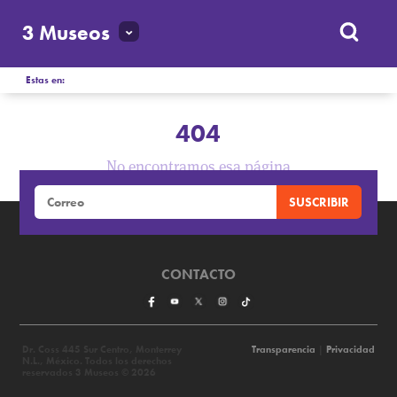
3 Museos
Estas en:
404
No encontramos esa página
CONTACTO
Dr. Coss 445 Sur Centro, Monterrey
Transparencia
|
Privacidad
N.L., México. Todos los derechos
reservados 3 Museos © 2026