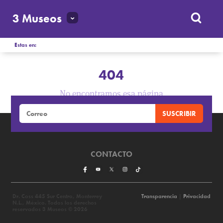
3 Museos
Estas en:
404
No encontramos esa página
CONTACTO
Dr. Coss 445 Sur Centro, Monterrey
Transparencia
|
Privacidad
N.L., México. Todos los derechos
reservados 3 Museos © 2026