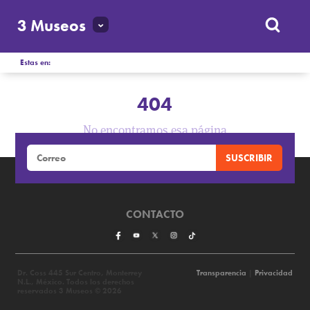
3 Museos
Estas en:
404
No encontramos esa página
CONTACTO
Dr. Coss 445 Sur Centro, Monterrey
Transparencia
|
Privacidad
N.L., México. Todos los derechos
reservados 3 Museos © 2026