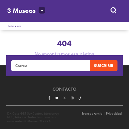
3 Museos
Estas en:
404
No encontramos esa página
CONTACTO
Dr. Coss 445 Sur Centro, Monterrey
Transparencia
|
Privacidad
N.L., México. Todos los derechos
reservados 3 Museos © 2026