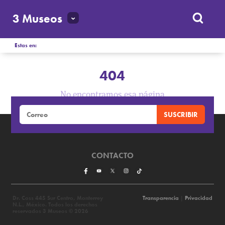
3 Museos
Estas en:
404
No encontramos esa página
CONTACTO
Dr. Coss 445 Sur Centro, Monterrey
Transparencia
|
Privacidad
N.L., México. Todos los derechos
reservados 3 Museos © 2026