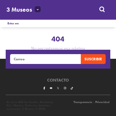
3 Museos
Estas en:
404
No encontramos esa página
CONTACTO
Dr. Coss 445 Sur Centro, Monterrey
Transparencia
|
Privacidad
N.L., México. Todos los derechos
reservados 3 Museos © 2026