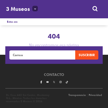
3 Museos
Estas en:
404
No encontramos esa página
CONTACTO
Dr. Coss 445 Sur Centro, Monterrey
Transparencia
|
Privacidad
N.L., México. Todos los derechos
reservados 3 Museos © 2026