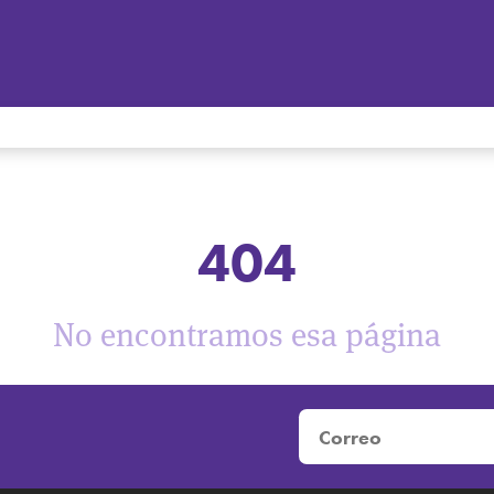
404
No encontramos esa página