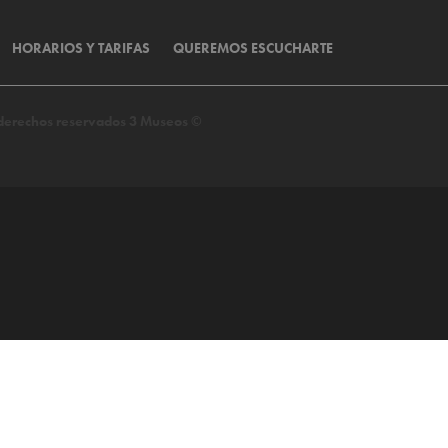
HORARIOS Y TARIFAS
QUEREMOS ESCUCHARTE
s derechos reservados 3 Museos ©