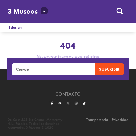
3 Museos
Estas en:
404
No encontramos esa página
CONTACTO
Dr. Coss 445 Sur Centro, Monterrey
Transparencia
|
Privacidad
N.L., México. Todos los derechos
reservados 3 Museos © 2026