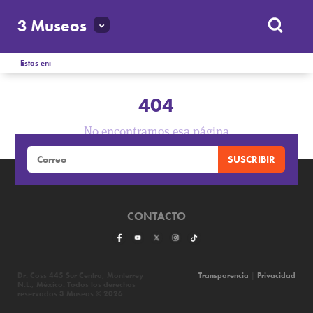
3 Museos
Estas en:
404
No encontramos esa página
CONTACTO
Dr. Coss 445 Sur Centro, Monterrey
Transparencia
|
Privacidad
N.L., México. Todos los derechos
reservados 3 Museos © 2026