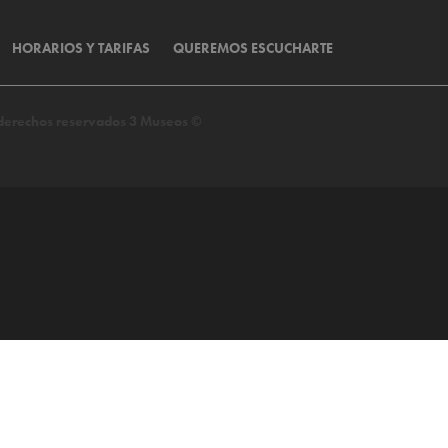
HORARIOS Y TARIFAS
QUEREMOS ESCUCHARTE
s derechos reservados 3 Museos ©