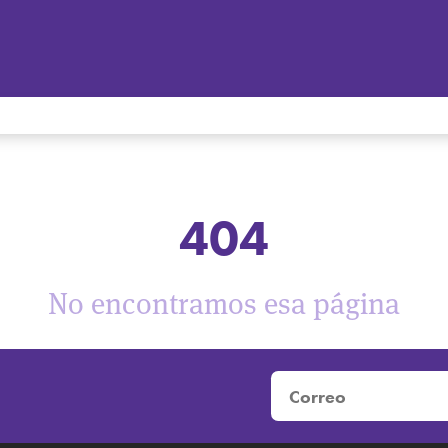
404
No encontramos esa página