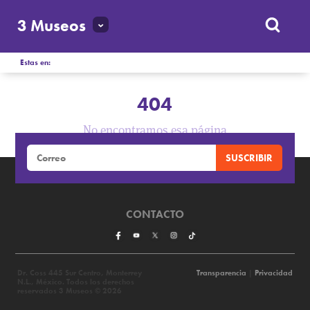
3 Museos
Estas en:
404
No encontramos esa página
CONTACTO
Dr. Coss 445 Sur Centro, Monterrey
Transparencia
|
Privacidad
N.L., México. Todos los derechos
reservados 3 Museos © 2026