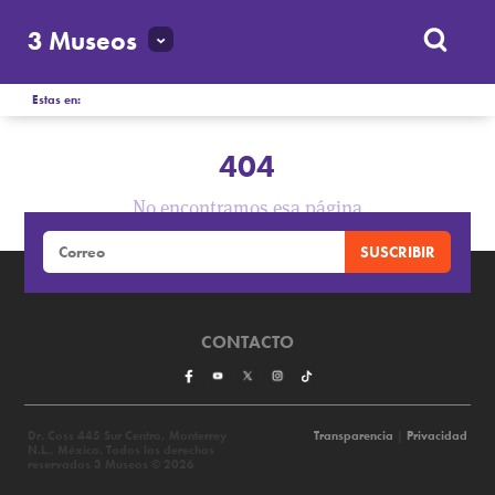
3 Museos
Estas en:
404
No encontramos esa página
CONTACTO
Dr. Coss 445 Sur Centro, Monterrey
Transparencia
|
Privacidad
N.L., México. Todos los derechos
reservados 3 Museos © 2026