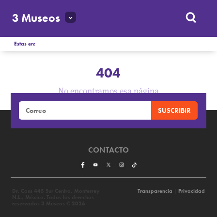
3 Museos
Estas en:
404
No encontramos esa página
CONTACTO
Dr. Coss 445 Sur Centro, Monterrey
Transparencia
|
Privacidad
N.L., México. Todos los derechos
reservados 3 Museos © 2026