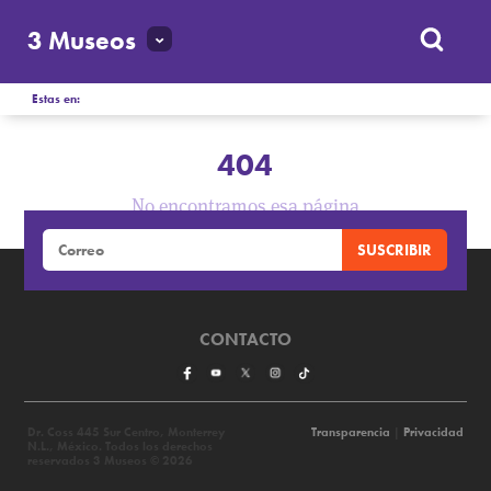
3 Museos
Estas en:
404
No encontramos esa página
CONTACTO
Dr. Coss 445 Sur Centro, Monterrey
Transparencia
|
Privacidad
N.L., México. Todos los derechos
reservados 3 Museos © 2026