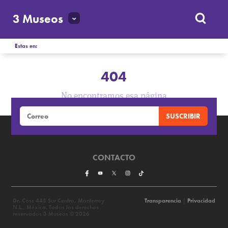
3 Museos
Estas en:
404
No encontramos esa página
CONTACTO
Dr. Coss 445 Sur Centro, Monterrey
Transparencia
|
Privacidad
N.L., México. Todos los derechos
reservados 3 Museos © 2026