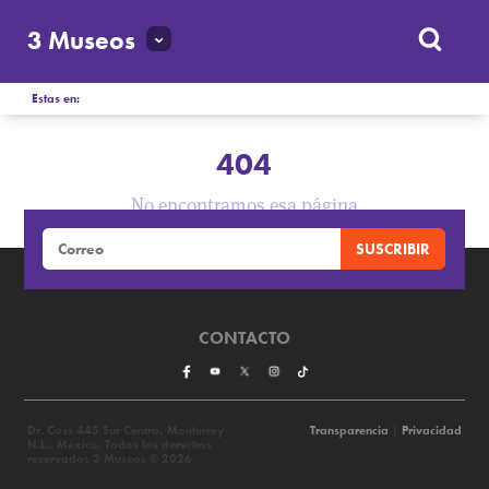
3 Museos
Estas en:
404
No encontramos esa página
CONTACTO
Dr. Coss 445 Sur Centro, Monterrey
Transparencia
|
Privacidad
N.L., México. Todos los derechos
reservados 3 Museos © 2026