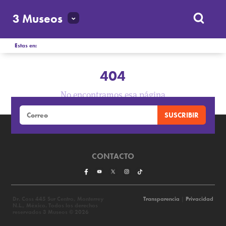
3 Museos
Estas en:
404
No encontramos esa página
CONTACTO
Dr. Coss 445 Sur Centro, Monterrey
Transparencia
|
Privacidad
N.L., México. Todos los derechos
reservados 3 Museos © 2026