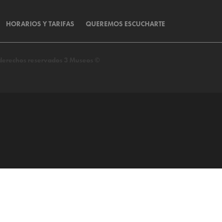
HORARIOS Y TARIFAS
QUEREMOS ESCUCHARTE
s derechos reservados 3 Museos ©