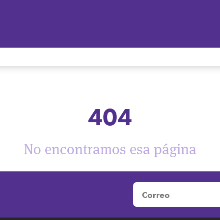
404
No encontramos esa página