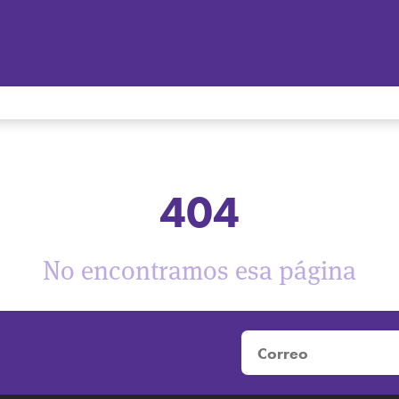
404
No encontramos esa página