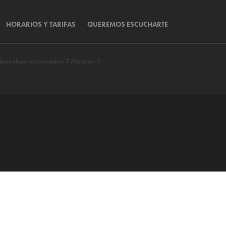
HORARIOS Y TARIFAS
QUEREMOS ESCUCHARTE
s derechos reservados 3 Museos ©