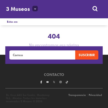
3 Museos
Estas en:
404
No encontramos esa página
CONTACTO
Dr. Coss 445 Sur Centro, Monterrey
Transparencia
|
Privacidad
N.L., México. Todos los derechos
reservados 3 Museos © 2026