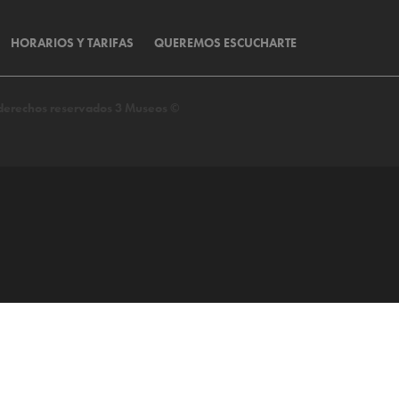
HORARIOS Y TARIFAS
QUEREMOS ESCUCHARTE
s derechos reservados 3 Museos ©