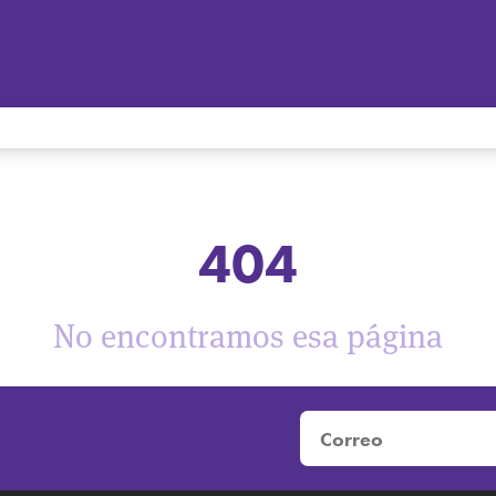
404
No encontramos esa página