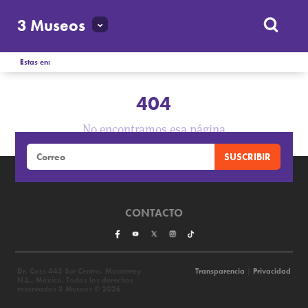
3 Museos
Estas en:
404
No encontramos esa página
CONTACTO
Dr. Coss 445 Sur Centro, Monterrey
Transparencia
|
Privacidad
N.L., México. Todos los derechos
reservados 3 Museos © 2026