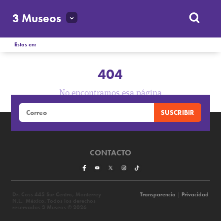
3 Museos
Estas en:
404
No encontramos esa página
CONTACTO
Dr. Coss 445 Sur Centro, Monterrey
Transparencia
|
Privacidad
N.L., México. Todos los derechos
reservados 3 Museos © 2026