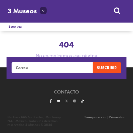
3 Museos
Estas en:
404
No encontramos esa página
CONTACTO
Dr. Coss 445 Sur Centro, Monterrey
Transparencia
|
Privacidad
N.L., México. Todos los derechos
reservados 3 Museos © 2026