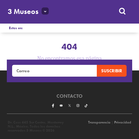
3 Museos
Estas en:
404
No encontramos esa página
CONTACTO
Dr. Coss 445 Sur Centro, Monterrey
Transparencia
|
Privacidad
N.L., México. Todos los derechos
reservados 3 Museos © 2026