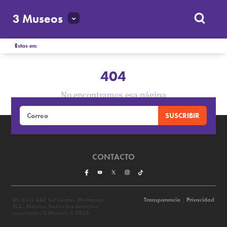
3 Museos
Estas en:
404
No encontramos esa página
CONTACTO
Dr. Coss 445 Sur Centro, Monterrey
Transparencia
|
Privacidad
N.L., México. Todos los derechos
reservados 3 Museos © 2026