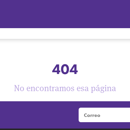
404
No encontramos esa página