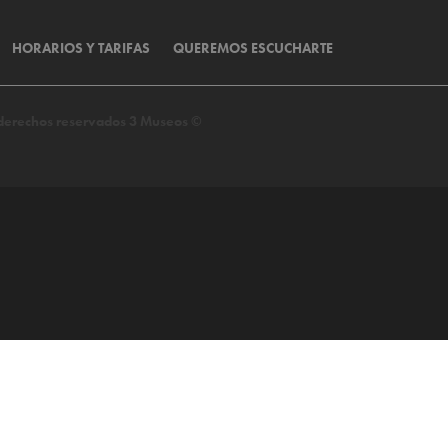
HORARIOS Y TARIFAS
QUEREMOS ESCUCHARTE
s derechos reservados 3 Museos ©