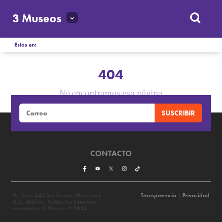
3 Museos
Estas en:
404
No encontramos esa página
CONTACTO
Dr. Coss 445 Sur Centro, Monterrey
Transparencia
|
Privacidad
N.L., México. Todos los derechos
reservados 3 Museos © 2026